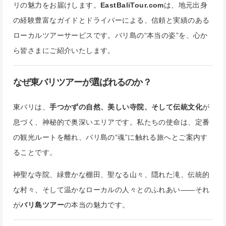
リの魅力をお届けします。
EastBaliTour.com
は、地元出身
の経験豊富なガイドとドライバーによる、信頼と実績のある
ローカルツアーサービスです。バリ島の“本当の姿”を、心か
ら皆さまにご紹介いたします。
なぜ東バリツアーが選ばれるのか？
東バリは、
手つかずの自然、美しい寺院、そして伝統文化
が
息づく、神秘的で奥深いエリアです。私たちの使命は、定番
の観光ルートを離れ、バリ島の“魂”に触れる旅へとご案内す
ることです。
神聖な寺院、緑豊かな棚田、聖なる山々、隠れた滝、伝統的
な村々、そして温かなローカルの人々とのふれあい——それ
が
バリ島ツアー
の本当の魅力です。