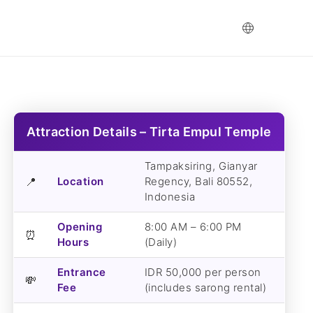
EN
STORIES
CONTACT
Attraction Details – Tirta Empul Temple
Tampaksiring, Gianyar
📍
Location
Regency, Bali 80552,
Indonesia
Opening
8:00 AM – 6:00 PM
⏰
Hours
(Daily)
Entrance
IDR 50,000 per person
💸
Fee
(includes sarong rental)