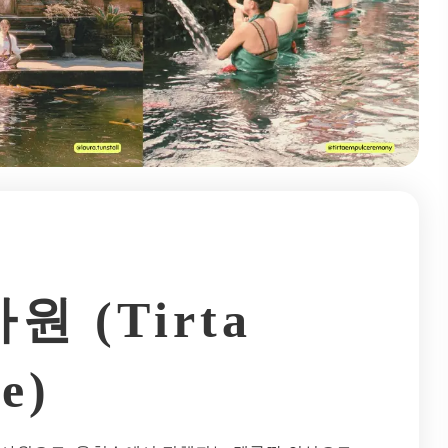
 (Tirta
e)