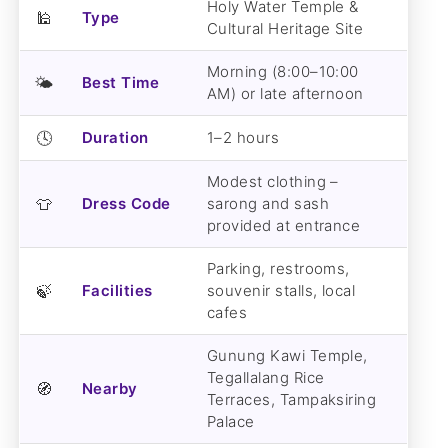
Holy Water Temple &
🕌
Type
Cultural Heritage Site
Morning (8:00–10:00
🌤️
Best Time
AM) or late afternoon
🕓
Duration
1–2 hours
Modest clothing –
👕
Dress Code
sarong and sash
provided at entrance
Parking, restrooms,
🍃
Facilities
souvenir stalls, local
cafes
Gunung Kawi Temple,
Tegallalang Rice
🧭
Nearby
Terraces, Tampaksiring
Palace