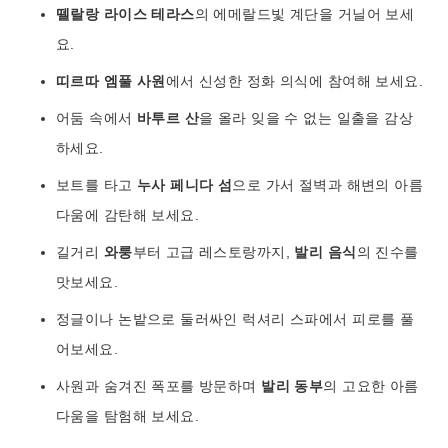
뗄랄랑 라이스 테라스
의 에메랄드빛 계단을 거닐어 보세
요.
띠르따 엠풀 사원
에서 신성한 정화 의식에 참여해 보세요.
어둠 속에서
바투르 산
을 올라 잊을 수 없는 일출을 감상
하세요.
보트를 타고
누사 페니다 섬
으로 가서 절벽과 해변의 아름
다움에 감탄해 보세요.
길거리
와룽
부터 고급 레스토랑까지,
발리 음식
의 진수를
맛보세요.
정글이나 논밭으로 둘러싸인 럭셔리 스파에서 피로를 풀
어보세요.
사원과 숨겨진 폭포를 방문하며
발리 동부
의 고요한 아름
다움을 탐험해 보세요.