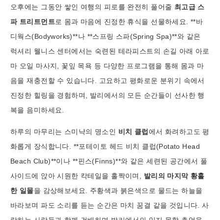
오후에는 그동안 쌓인 여행의 피로를 완전히 풀어줄
최고급 스
파 트리트먼트
로 몸과 마음에 진정한 휴식을 선물하세요. **바
디웍스(Bodyworks)**나 **스프링 스파(Spring Spa)**와 같은
럭셔리 웰니스 센터에서는 숙련된 테라피스트의 손길 아래 아로
마 오일 마사지, 꽃잎 목욕 등 다양한 프로그램을 통해 몸과 마
음을 재충전할 수 있습니다. 고요하고 평화로운 분위기 속에서
진정한 힐링을 경험하며, 발리에서의 모든 순간들이 선사한 행
복을 음미하세요.
하루의 마무리는 스미냑의 명소인
비치 클럽
에서 화려하고도 평
화롭게 장식합니다. **포테이토 헤드 비치 클럽(Potato Head
Beach Club)**이나 **핀스(Finns)**와 같은 세련된 공간에서 풀
사이드에 앉아 시원한 칵테일을 홀짝이며,
발리의 마지막 황홀
한 일몰
을 감상해보세요. 주황색과 붉은색으로 물드는 하늘을
바라보며 파도 소리를 듣는 순간은 마치 꿈결 같을 것입니다. 사