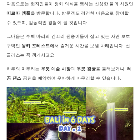
다음으로는 현지인들이 정화 의식을 행하는 신성한 물의 사원인
띠르따 엠풀
을 방문합니다. 방문객도 경건한 마음으로 참여할
수 있으며, 감동적인 경험이 될 것입니다.
그다음은 수백 마리의 긴꼬리 원숭이들이 살고 있는 자연 보호
구역인
몽키 포레스트
에서 즐거운 시간을 보낼 차례입니다. 선
글라스는 꼭 챙기시고요!
하루의 마무리는
우붓 예술 시장
과
우붓 왕궁
을 둘러보거나,
레
공 댄스
공연을 예약하여 우아하게 마무리할 수 있습니다.