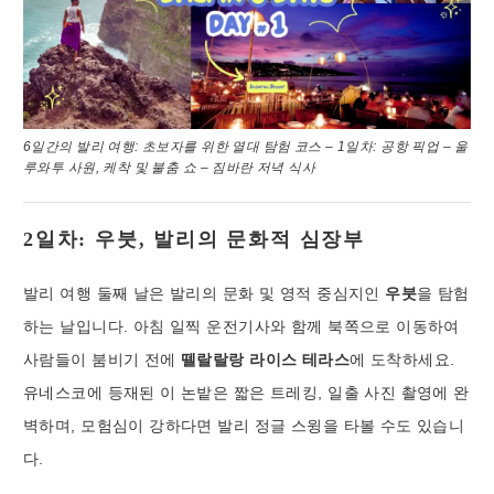
6일간의 발리 여행: 초보자를 위한 열대 탐험 코스 – 1일차: 공항 픽업 – 울
루와투 사원, 케착 및 불춤 쇼 – 짐바란 저녁 식사
2일차: 우붓, 발리의 문화적 심장부
발리 여행 둘째 날은 발리의 문화 및 영적 중심지인
우붓
을 탐험
하는 날입니다. 아침 일찍 운전기사와 함께 북쪽으로 이동하여
사람들이 붐비기 전에
뗄랄랄랑 라이스 테라스
에 도착하세요.
유네스코에 등재된 이 논밭은 짧은 트레킹, 일출 사진 촬영에 완
벽하며, 모험심이 강하다면 발리 정글 스윙을 타볼 수도 있습니
다.