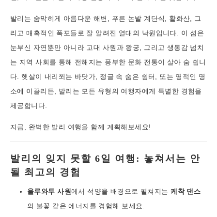
발리는 숨막히게 아름다운 해변, 푸른 논밭 계단식, 활화산, 그
리고 매혹적인 폭포들로 잘 알려진 열대의 낙원입니다. 이 섬은
눈부신 자연뿐만 아니라 고대 사원과 왕궁, 그리고 생동감 넘치
는 지역 사회를 통해 전해지는 풍부한 문화 전통이 살아 숨 쉽니
다. 햇살이 내리쬐는 바닷가, 정글 속 숨은 쉼터, 또는 영적인 명
소에 이끌리든, 발리는 모든 유형의 여행자에게 특별한 경험을
제공합니다.
지금, 완벽한 발리 여행을 함께 계획해보세요!
발리의 잊지 못할 6일 여행: 놓쳐서는 안
될 최고의 경험
울루와투 사원
에서 석양을 배경으로 펼쳐지는
케착 댄스
의 불꽃 같은 에너지를 경험해 보세요.