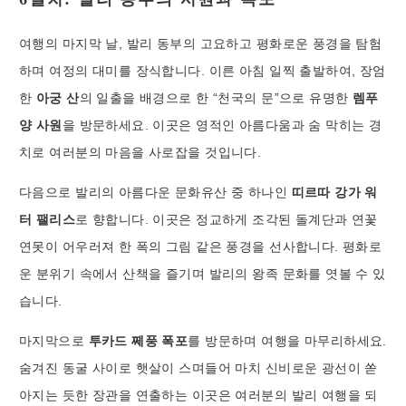
여행의 마지막 날, 발리 동부의 고요하고 평화로운 풍경을 탐험
하며 여정의 대미를 장식합니다. 이른 아침 일찍 출발하여, 장엄
한
아궁 산
의 일출을 배경으로 한 “천국의 문”으로 유명한
렘푸
양 사원
을 방문하세요. 이곳은 영적인 아름다움과 숨 막히는 경
치로 여러분의 마음을 사로잡을 것입니다.
다음으로 발리의 아름다운 문화유산 중 하나인
띠르따 강가 워
터 팰리스
로 향합니다. 이곳은 정교하게 조각된 돌계단과 연꽃
연못이 어우러져 한 폭의 그림 같은 풍경을 선사합니다. 평화로
운 분위기 속에서 산책을 즐기며 발리의 왕족 문화를 엿볼 수 있
습니다.
마지막으로
투카드 쩨풍 폭포
를 방문하며 여행을 마무리하세요.
숨겨진 동굴 사이로 햇살이 스며들어 마치 신비로운 광선이 쏟
아지는 듯한 장관을 연출하는 이곳은 여러분의 발리 여행을 되