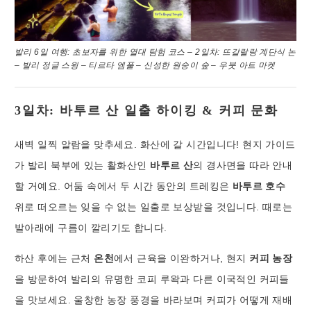
발리 6일 여행: 초보자를 위한 열대 탐험 코스 – 2일차: 뜨갈랄랑 계단식 논
– 발리 정글 스윙 – 티르타 엠풀 – 신성한 원숭이 숲 – 우붓 아트 마켓
3일차: 바투르 산 일출 하이킹 & 커피 문화
새벽 일찍 알람을 맞추세요. 화산에 갈 시간입니다! 현지 가이드
가 발리 북부에 있는 활화산인
바투르 산
의 경사면을 따라 안내
할 거예요. 어둠 속에서 두 시간 동안의 트레킹은
바투르 호수
위로 떠오르는 잊을 수 없는 일출로 보상받을 것입니다. 때로는
발아래에 구름이 깔리기도 합니다.
하산 후에는 근처
온천
에서 근육을 이완하거나, 현지
커피 농장
을 방문하여 발리의 유명한 코피 루왁과 다른 이국적인 커피들
을 맛보세요. 울창한 농장 풍경을 바라보며 커피가 어떻게 재배