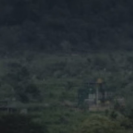
Itinerario de
Bali en 5 Días
de
– Guía
ías:
Completa
e
para un Viaje
Perfecto
CONTACT
📍 Gianyar, Bali, Indonesia
d Waterfalls
📞
+62 813-3833-3351
Transfers
✉️
info@eastbalitour.com