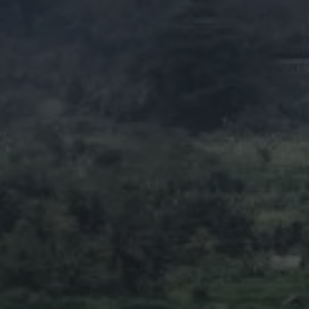
Bali en 5 Días:
Un Itinerario
de Ensueño
para Primeros
Via
Visitantes
nov
Discover the real Bali with the local experts you can
trust. East Bali Tour — Explore more, stress less, save
beautifully.