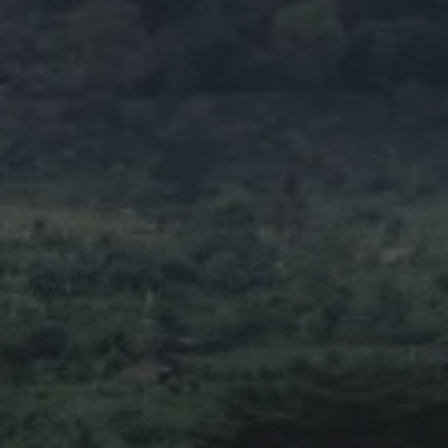
Itinerario 
Bali en 7 D
je de
La Ruta Est
ios a Bali
Secreta
COMPANY
TOP EXPERIENCES
Our Story
Lempuyang Temple
Ubu
Tour Packages
ATV Adventure
Airport 