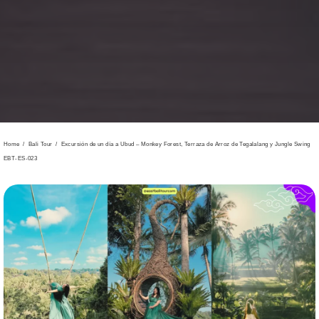
Home
/
Bali Tour
/
Excursión de un día a Ubud – Monkey Forest, Terraza de Arroz de Tegalalang y Jungle Swing
EBT-ES-023