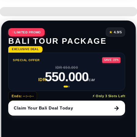
★
4.9/5
LIMITED PROMO
BALI TOUR PACKAGE
EXCLUSIVE DEAL
PACKAGE
SPECIAL OFFER
SAVE 15%
• Private
IDR 650.000
• Parking
550.000
• Free Pi
IDR
/car
• Full Se
⚡ Only 3 Slots Left
Ends:
--:--:--
Claim Your Bali Deal Today